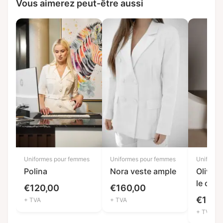
Vous aimerez peut-être aussi
Uniformes pour femmes
Uniformes pour femmes
Uniforme
Polina
Nora veste ample
Olivia 
le col
€
120,00
€
160,00
€
120,
+ TVA
+ TVA
+ TVA