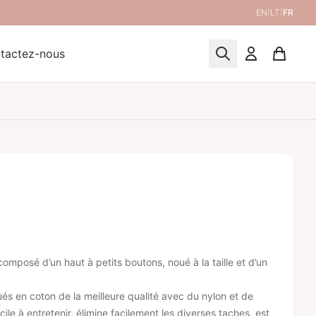
EN
|
LT
|
FR
tactez-nous
mposé d’un haut à petits boutons, noué à la taille et d’un
és en coton de la meilleure qualité avec du nylon et de
acile à entretenir, élimine facilement les diverses taches, est