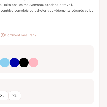
e limite pas les mouvements pendant le travail.
nsembles complets ou acheter des vêtements séparés et les
Comment mesurer ?
iteux
anc optique
Bleu bébé
Bleu royal
Noir
Rose clair
XL
XS