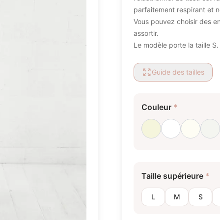
parfaitement respirant et n
Vous pouvez choisir des e
assortir.
Le modèle porte la taille S.
Guide des tailles
Couleur
*
Beige
Blanc
Blanc la
Bl
Taille supérieure
*
L
M
S