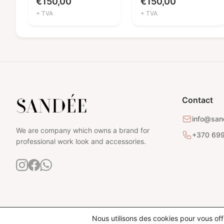
€
150,00
€
150,00
+ TVA
+ TVA
Contact
info@san
We are company which owns a brand for
+370 69
professional work look and accessories.
Nous utilisons des cookies pour vous offr