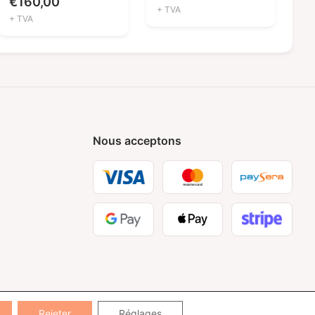
€
160,00
+ TVA
+ TVA
Nous acceptons
Rejeter
Réglages