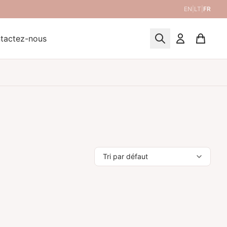
EN
|
LT
|
FR
tactez-nous