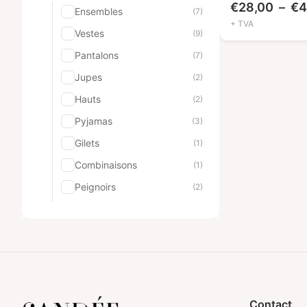
€
28,00
–
€
4
Ensembles
(7)
+ TVA
Vestes
(9)
Pantalons
(7)
Jupes
(2)
Hauts
(2)
Pyjamas
(3)
Gilets
(1)
Combinaisons
(1)
Peignoirs
(2)
Shorts
(2)
Robes
(6)
Uniformes pour hommes
(9)
Ensembles
(2)
Vestes
(1)
Contact