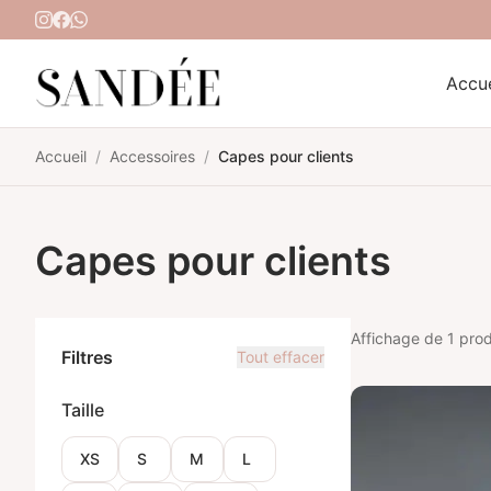
Aller au contenu
Accue
Accueil
/
Accessoires
/
Capes pour clients
Capes pour clients
Affichage de 1 prod
Filtres
Tout effacer
Taille
XS
S
M
L