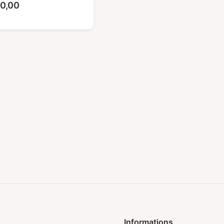
Plage
0,00
de
prix :
€28,00
à
€40,00
Informations