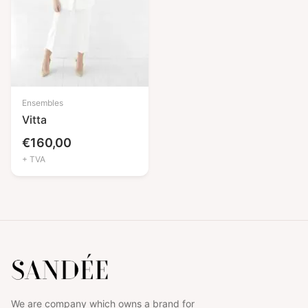
Ensembles
Vitta
€
160,00
+ TVA
We are company which owns a brand for