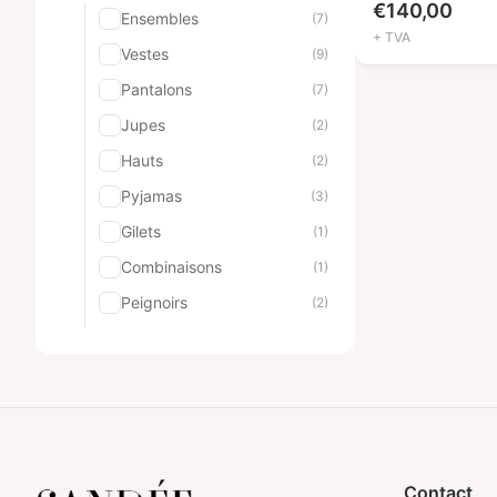
€
140,00
Ensembles
(7)
+ TVA
Vestes
(9)
Pantalons
(7)
Jupes
(2)
Hauts
(2)
Pyjamas
(3)
Gilets
(1)
Combinaisons
(1)
Peignoirs
(2)
Shorts
(2)
Robes
(6)
Uniformes pour hommes
(9)
Ensembles
(2)
Vestes
(1)
Contact