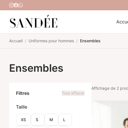
Aller au contenu
Accue
Accueil
/
Uniformes pour hommes
/
Ensembles
Ensembles
Affichage de 2 prod
Filtres
Tout effacer
Taille
XS
S
M
L