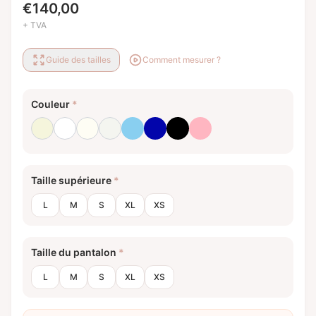
€
140,00
+ TVA
Guide des tailles
Comment mesurer ?
Couleur
*
Beige
Blanc
Blanc laiteux
Blanc optique
Bleu bébé
Bleu royal
Noir
Rose clair
Taille supérieure
*
L
M
S
XL
XS
Taille du pantalon
*
L
M
S
XL
XS