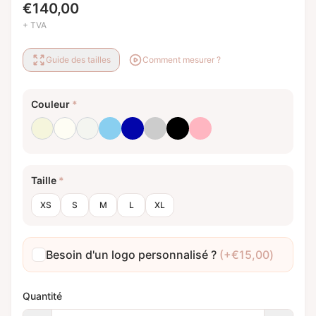
€
140,00
+ TVA
Guide des tailles
Comment mesurer ?
Couleur
*
Beige
Blanc laiteux
Blanc optique
Bleu bébé
Bleu royal
Gris clair
Noir
Rose clair
Taille
*
XS
S
M
L
XL
Besoin d'un logo personnalisé ?
(+
€
15,00
)
Quantité