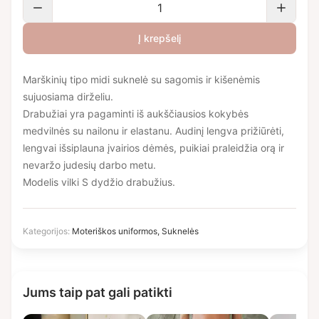
Į krepšelį
Marškinių tipo midi suknelė su sagomis ir kišenėmis
sujuosiama dirželiu.
Drabužiai yra pagaminti iš aukščiausios kokybės
medvilnės su nailonu ir elastanu. Audinį lengva prižiūrėti,
lengvai išsiplauna įvairios dėmės, puikiai praleidžia orą ir
nevaržo judesių darbo metu.
Modelis vilki S dydžio drabužius.
Kategorijos:
Moteriškos uniformos
,
Suknelės
Jums taip pat gali patikti