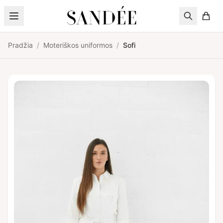
Pereiti prie turinio
Pradžia
/
Moteriškos uniformos
/
Sofi