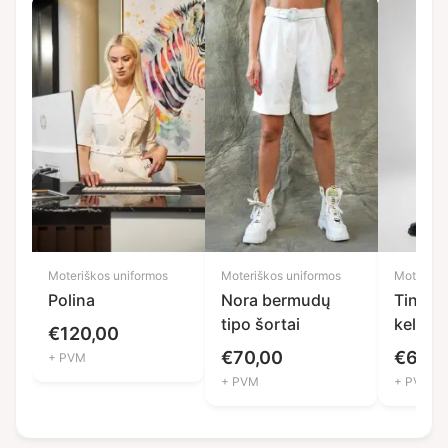
Moteriškos uniformos
Moteriškos uniformos
Moteriško
Polina
Nora bermudų
Tina pl
tipo šortai
kelnės
€
120,00
€
70,00
€
65,0
+ PVM
+ PVM
+ PVM