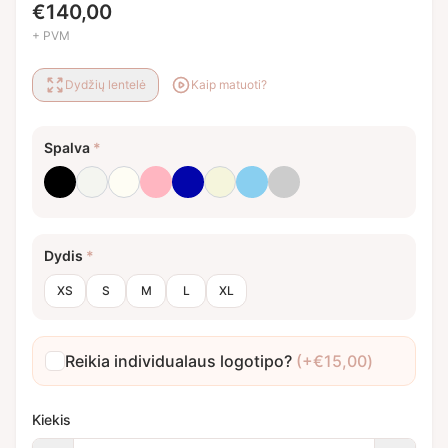
€
140,00
+ PVM
Dydžių lentelė
Kaip matuoti?
Spalva
*
Juoda
Optinė balta
Pieno balta
Rausva
Royal mėlyna
Smėlinė
Šviesiai mėlyna
Šviesiai pilka
Dydis
*
XS
S
M
L
XL
Reikia individualaus logotipo?
(+
€
15,00
)
Kiekis