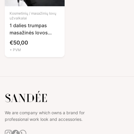
Kosmetinių / masažinių lovų
užvalkalai
1 dalies trumpas
masažinės lovos
užvalkalas
€
50,00
+ PVM
We are company which owns a brand for
professional work look and accessories.