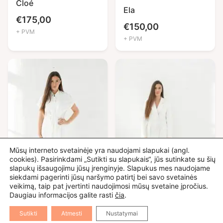
Cloé
Ela
€
175,00
€
150,00
+ PVM
+ PVM
Mūsų interneto svetainėje yra naudojami slapukai (angl.
cookies). Pasirinkdami „Sutikti su slapukais“, jūs sutinkate su šių
slapukų išsaugojimu jūsų įrenginyje. Slapukus mes naudojame
siekdami pagerinti jūsų naršymo patirtį bei savo svetainės
veikimą, taip pat įvertinti naudojimosi mūsų svetaine įpročius.
Daugiau informacijos galite rasti
čia
.
Nora
Sutikti
Atmesti
Nustatymai
Mona