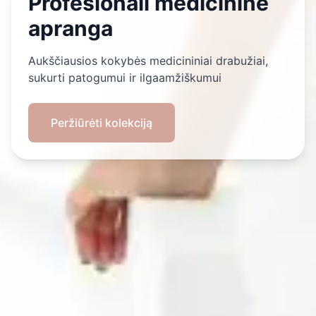
Profesionali medicininė
apranga
Aukščiausios kokybės medicininiai drabužiai,
sukurti patogumui ir ilgaamžiškumui
Peržiūrėti kolekciją