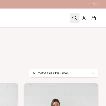
EN
|
LT
|
FR