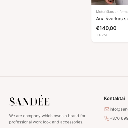
Moteriškos uniform
Ana švarkas s
€
140,00
+ PVM
Kontaktai
info@san
We are company which owns a brand for
+370 69
professional work look and accessories.