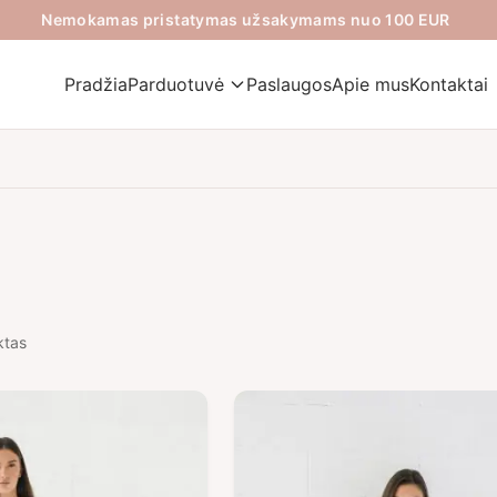
Nemokamas pristatymas užsakymams nuo 100 EUR
Pradžia
Parduotuvė
Paslaugos
Apie mus
Kontaktai
ktas