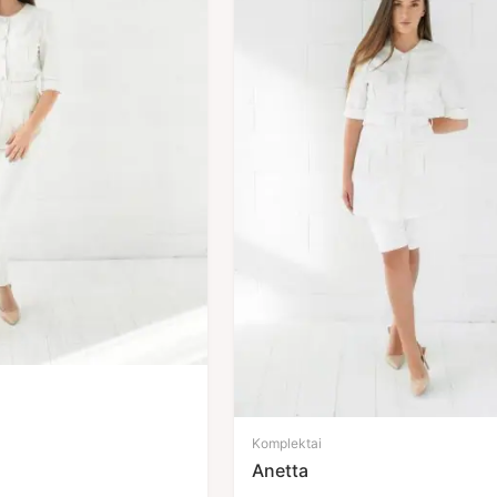
Komplektai
Anetta