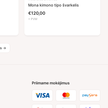
Mona kimono tipo švarkelis
€
120,00
+ PVM
as →
Priimame mokėjimus