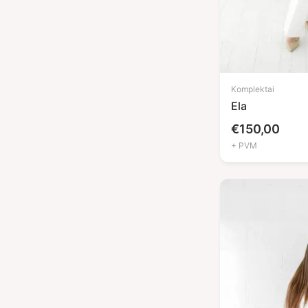
Kelnės
(2)
Marškiniai
(1)
Pižamos
(2)
Chalatai
(1)
Komplektai
Aksesuarai
(5)
Ela
Kėdučių užvalkalai
(1)
€
150,00
Kosmetinių / masažinių
(3)
+ PVM
lovų užvalkalai
Prijuostės
(1)
Kliento skraistė
(1)
Užklotai
(1)
Naujienos
(4)