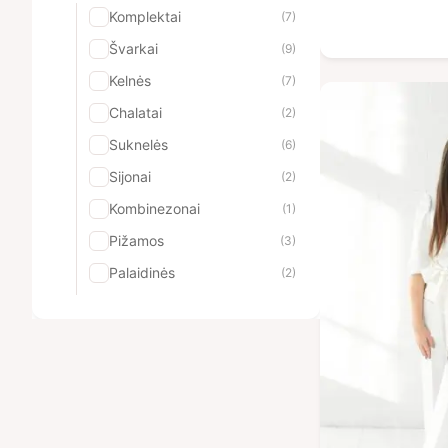
Komplektai
(7)
Švarkai
(9)
Kelnės
(7)
Chalatai
(2)
Suknelės
(6)
Sijonai
(2)
Kombinezonai
(1)
Pižamos
(3)
Palaidinės
(2)
Liemenės
(1)
Šortai
(2)
Vyriskos uniformos
(9)
Komplektai
(2)
Švarkai
(1)