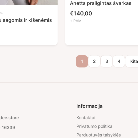
Anetta prailgintas švarkas
os
€
140,00
u sagomis ir kišenėmis
+ PVM
1
2
3
4
Kit
Informacija
dee.store
Kontaktai
Privatumo politika
9 16339
Parduotuvės taisyklės