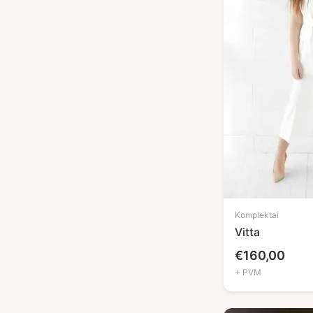
Komplektai
Vitta
€
160,00
+ PVM