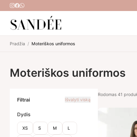
Pereiti prie turinio
Pradžia
/
Moteriškos uniformos
Moteriškos uniformos
Rodomas 41 produ
Filtrai
Išvalyti viską
Dydis
XS
S
M
L