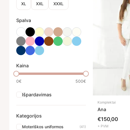
XL
XXL
XXXL
Spalva
Kaina
0€
500€
Išpardavimas
Komplektai
Ana
Kategorijos
€
150,00
+ PVM
Moteriškos uniformos
(41)