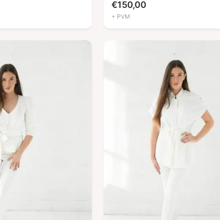
€
150,00
+ PVM