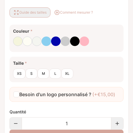
Guide des tailles
Comment mesurer ?
Couleur
*
Beige
Blanc laiteux
Blanc optique
Bleu bébé
Bleu royal
Gris clair
Noir
Rose clair
Taille
*
XS
S
M
L
XL
Besoin d'un logo personnalisé ?
(+
€
15,00
)
Quantité