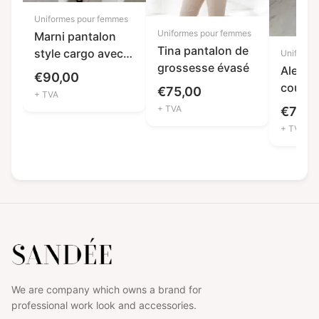
Uniformes pour femmes
Uniformes pour femmes
Marni pantalon
Tina pantalon de
style cargo avec
Uniforme
grossesse évasé
poches
Alexa 
€
90,00
coupe 
€
75,00
+ TVA
poche
+ TVA
€
70,0
+ TVA
We are company which owns a brand for
professional work look and accessories.