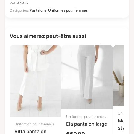
Réf:
ANA-2
Catégories:
Pantalons
,
Uniformes pour femmes
Vous aimerez peut-être aussi
Uniforme
Uniformes pour femmes
Marni 
Ela pantalon large
Uniformes pour femmes
style 
Vitta pantalon
€
60,00