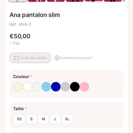
Ana pantalon slim
Réf: ANA-2
€
50,00
+ TVA
Guide des tailles
Comment mesurer ?
Couleur
*
Beige
Blanc laiteux
Blanc optique
Bleu bébé
Bleu royal
Gris clair
Noir
Rose clair
Taille
*
XS
S
M
L
XL