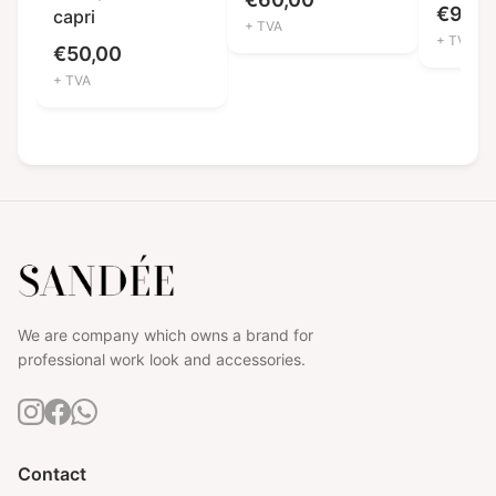
poche
€
90,0
capri
+ TVA
+ TVA
€
50,00
+ TVA
We are company which owns a brand for
professional work look and accessories.
Contact