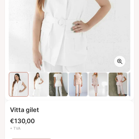
Vitta gilet
€
130,00
+ TVA