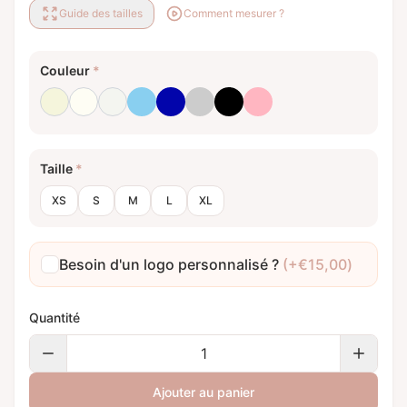
Guide des tailles
Comment mesurer ?
Couleur
*
Beige
Blanc laiteux
Blanc optique
Bleu bébé
Bleu royal
Gris clair
Noir
Rose clair
Taille
*
XS
S
M
L
XL
Besoin d'un logo personnalisé ?
(+
€
15,00
)
Quantité
Ajouter au panier