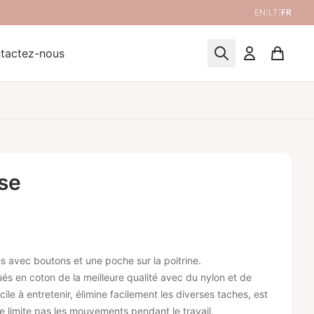
EN
|
LT
|
FR
tactez-nous
se
 avec boutons et une poche sur la poitrine.
és en coton de la meilleure qualité avec du nylon et de
acile à entretenir, élimine facilement les diverses taches, est
e limite pas les mouvements pendant le travail.