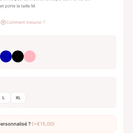
 porte la taille M.
Comment mesurer ?
ptique
eu bébé
Bleu royal
Noir
Rose clair
L
XL
personnalisé ?
(+
€
15,00
)