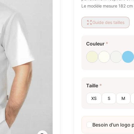
Le modèle mesure 182 cm et
Guide des tailles
Couleur
*
Beige
Blanc laiteux
Blanc o
Bl
Taille
*
XS
S
M
Besoin d'un logo 