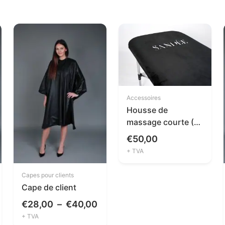
Accessoires
Housse de
massage courte (1
pièce)
€
50,00
+ TVA
Capes pour clients
Cape de client
age
Plage
€
28,00
–
€
40,00
e
+ TVA
de