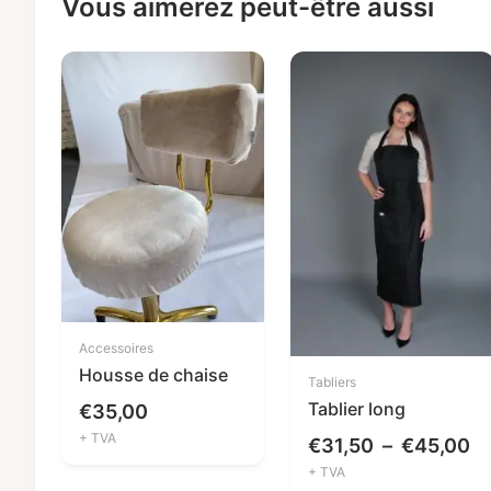
Vous aimerez peut-être aussi
Accessoires
Housse de chaise
Tabliers
Tablier long
€
35,00
+ TVA
Pl
€
31,50
–
€
45,00
+ TVA
d