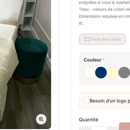
poignées si vous le souhait
Tissu - velours de coton réu
Dimensions requises en cm :
lit.
Guide des tailles
Couleur
*
Blanc laiteux
Bleu foncé
Crème
Gr
Besoin d'un logo 
Quantité