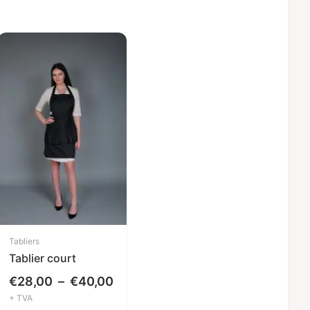
Tabliers
Tablier court
Plage
€
28,00
–
€
40,00
+ TVA
de