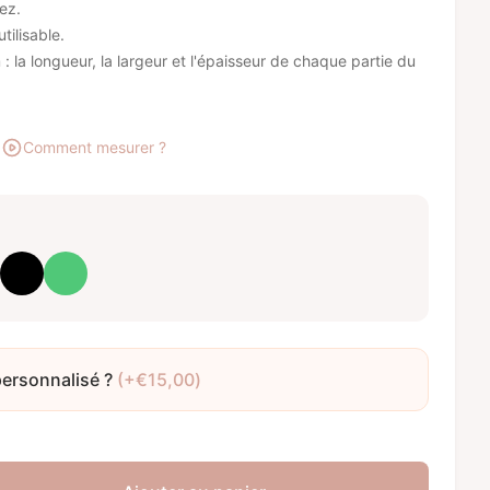
ez.
tilisable.
 la longueur, la largeur et l'épaisseur de chaque partie du
Comment mesurer ?
is
Noir
Vert émeraude
personnalisé ?
(+
€
15,00
)