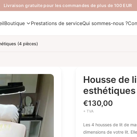
Livraison gratuite pour les commandes de plus de 100 EUR
il
Boutique
Prestations de service
Qui sommes-nous ?
Con
hétiques (4 pièces)
Housse de li
esthétiques
€
130,00
+ TVA
Les 4 housses de lit de ma
dimensions de votre lit. El