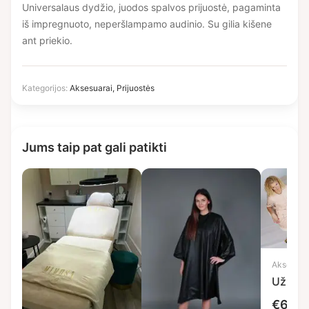
Universalaus dydžio, juodos spalvos prijuostė, pagaminta
iš impregnuoto, neperšlampamo audinio. Su gilia kišene
ant priekio.
Kategorijos:
Aksesuarai
,
Prijuostės
Jums taip pat gali patikti
Aksesuar
Užklot
€
65,0