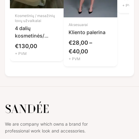
+ PVM
Kosmetinių / masažinių
lovų užvalkalai
Aksesuarai
4 dalių
Kliento palerina
kosmetinės/
€
28,00
–
masažinės lovos
€
130,00
užvalkalas
Price
€
40,00
+ PVM
+ PVM
range:
€28,00
through
€40,00
We are company which owns a brand for
professional work look and accessories.