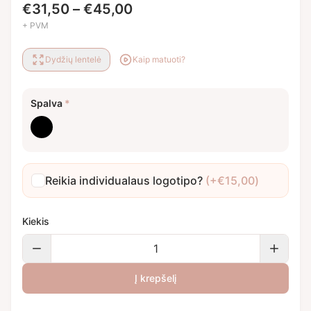
Price
€
31,50
–
€
45,00
range:
+ PVM
€31,50
Dydžių lentelė
Kaip matuoti?
through
€45,00
Spalva
*
Juoda
Reikia individualaus logotipo?
(+
€
15,00
)
Kiekis
Į krepšelį