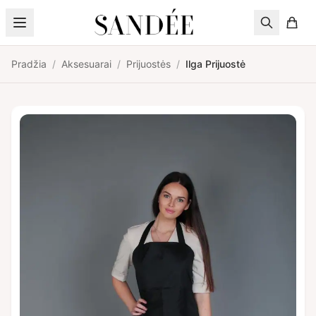
Pereiti prie turinio
Pradžia
/
Aksesuarai
/
Prijuostės
/
Ilga Prijuostė