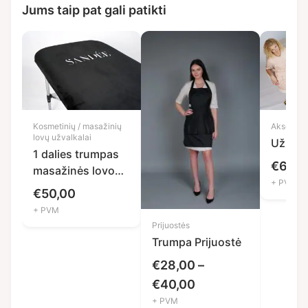
Jums taip pat gali patikti
Kosmetinių / masažinių
Aksesuar
lovų užvalkalai
Užklot
1 dalies trumpas
€
65,0
masažinės lovos
+ PVM
užvalkalas
€
50,00
+ PVM
Prijuostės
Trumpa Prijuostė
€
28,00
–
Price
€
40,00
+ PVM
range: