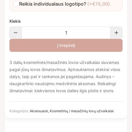
Reikia individualaus logotipo?
(+
€
15,00
)
Kiekis
Į krepšelį
3 dalių kosmetinės/masažinės lovos užvalkalas siuvamas
pagal jūsų lovos išmatavimus. Aptraukiamos atskirai visos
dalys, taip pat ir rankenos jei pageidaujama. Audinys –
daugkartinio naudojimo medvilninis aksomas. Reikalingi
išmatavimai: kiekvienos lovos dalies ilgis plotis ir storis
Kategorijos:
Aksesuarai
,
Kosmetinių / masažinių lovų užvalkalai