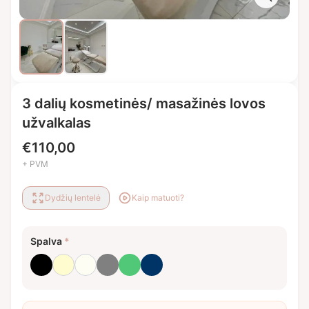
3 dalių kosmetinės/ masažinės lovos
užvalkalas
€
110,00
+ PVM
Dydžių lentelė
Kaip matuoti?
Spalva
*
Juoda
Kreminė
Pieno balta
Pilka
Smaragdo žalia
Tamsiai mėlyna