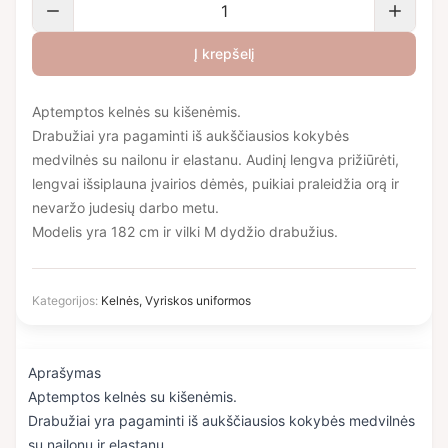
Į krepšelį
Aptemptos kelnės su kišenėmis.
Drabužiai yra pagaminti iš aukščiausios kokybės
medvilnės su nailonu ir elastanu. Audinį lengva prižiūrėti,
lengvai išsiplauna įvairios dėmės, puikiai praleidžia orą ir
nevaržo judesių darbo metu.
Modelis yra 182 cm ir vilki M dydžio drabužius.
Kategorijos:
Kelnės
,
Vyriskos uniformos
Aprašymas
Aptemptos kelnės su kišenėmis.
Drabužiai yra pagaminti iš aukščiausios kokybės medvilnės
su nailonu ir elastanu.