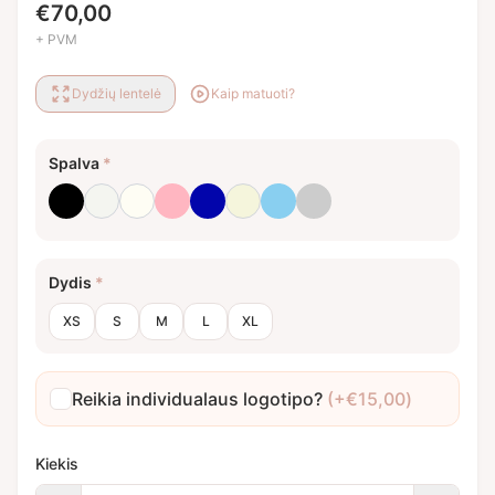
€
70,00
+ PVM
Dydžių lentelė
Kaip matuoti?
Spalva
*
Juoda
Optinė balta
Pieno balta
Rausva
Royal mėlyna
Smėlinė
Šviesiai mėlyna
Šviesiai pilka
Dydis
*
XS
S
M
L
XL
Reikia individualaus logotipo?
(+
€
15,00
)
Kiekis