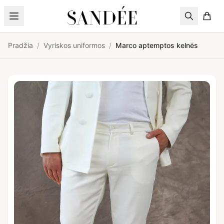
Pereiti prie turinio
Pradžia
/
Vyriskos uniformos
/
Marco aptemptos kelnės