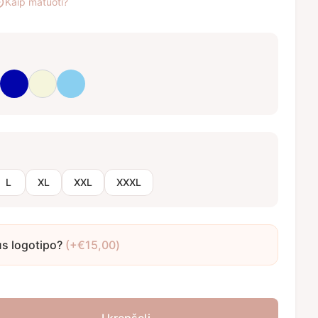
Kaip matuoti?
alta
usva
Royal mėlyna
Smėlinė
Šviesiai mėlyna
L
XL
XXL
XXXL
us logotipo?
(+
€
15,00
)