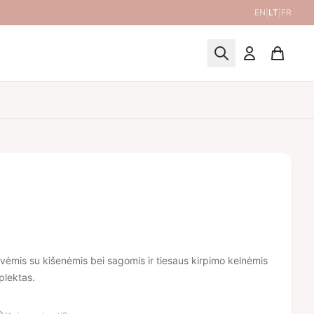
EN
|
LT
|
FR
ėmis su kišenėmis bei sagomis ir tiesaus kirpimo kelnėmis
plektas.