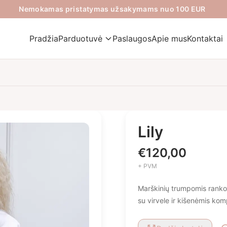
Nemokamas pristatymas užsakymams nuo 100 EUR
Pradžia
Parduotuvė
Paslaugos
Apie mus
Kontaktai
Lily
€
120,00
+ PVM
Marškinių trumpomis rankov
su virvele ir kišenėmis kom