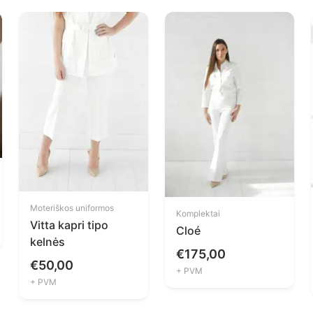
Moteriškos uniformos
Komplektai
Vitta kapri tipo
Cloé
kelnės
€
175,00
€
50,00
+ PVM
+ PVM