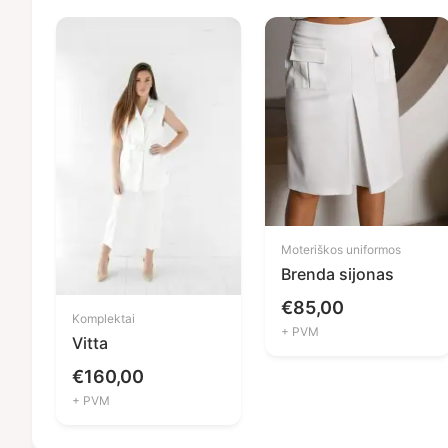
Moteriškos uniformos
Brenda sijonas
€
85,00
Komplektai
+ PVM
Vitta
€
160,00
+ PVM