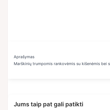
Aprašymas
Marškinių trumpomis rankovėmis su kišenėmis bei sa
Jums taip pat gali patikti