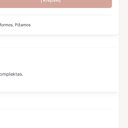
Į krepšelį
iformos
,
Pižamos
komplektas.