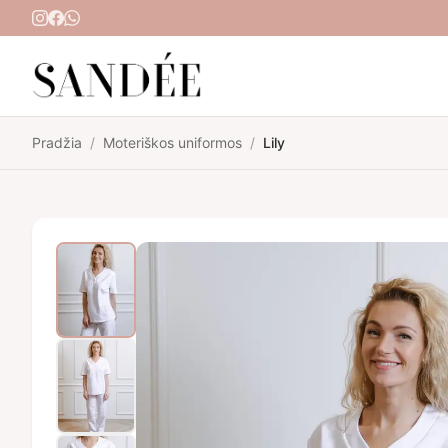
Pereiti prie turinio
Pradžia
/
Moteriškos uniformos
/
Lily