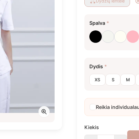
Dydžių lentelė
Spalva
*
Juoda
Optinė balta
Pieno b
Ra
Dydis
*
XS
S
M
Reikia individuala
Kiekis