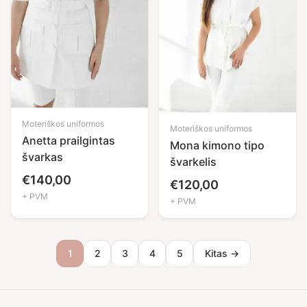
Moteriškos uniformos
Moteriškos uniformos
Anetta prailgintas
Mona kimono tipo
švarkas
švarkelis
€
140,00
€
120,00
+ PVM
+ PVM
1
2
3
4
5
Kitas →